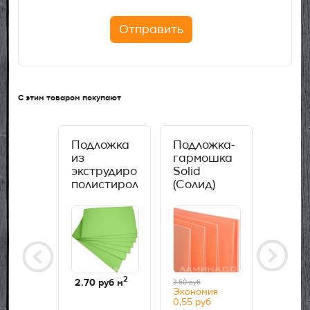
Отправить
С этим товаром покупают
овая
Подложка
Подложка-
Хвой
ная)
из
гармошка
(Древ
ль
экструдированного
Solid
подло
ct
полистирола
(Солид)
Belte
-2800
Solid
перфорированная
мм
(Солид) 3
для
мм
теплого
пола, 1,8
мм
2
2.70
руб м
9.60
р
3.50 руб
Экономия
руб шт
0,55 руб