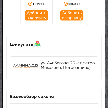
 наличии
в наличии
в наличии
в н
авить
Добавить
Добавить
Доба
рзину
в корзину
в корзину
в ко
Где купить
ул. Алибегова 26 (ст.метро
Михалова, Петровщина)
Видеообзор салона