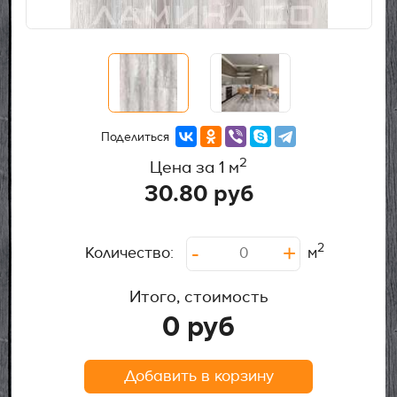
Поделиться
2
Цена за 1 м
30.80
руб
-
+
2
Количество:
м
Нажмите на картинку для увеличения
Нажмите на картинку для увеличения
Итого, стоимость
0
руб
Добавить в корзину